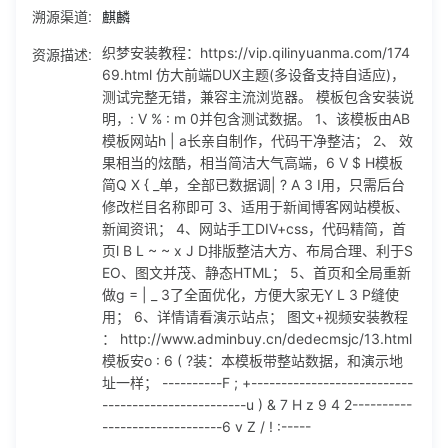
溯源渠道:
麒麟
{ _单，全部已数据调| ? A 3 I用，只需后台修改栏目名称即可
3、适用于新闻博客网站模板、新闻资讯； 4、网站手工DIV+c
资源描述:
织梦安装教程：https://vip.qilinyuanma.com/174
ss，代码精简，首页l B L ~ ~ x J D排版整洁大方、布局合
69.html 仿大前端DUX主题(多设备支持自适应)，
理、利于SEO、图文并茂、静态HTML； 5、首页和全局重新
测试完整无错，兼容主流浏览器。 模板包含安装说
做g = | _ 3了全面优化，方便大家无Y L 3 P缝使用； 6、详情
明，: V % : m 0并包含测试数据。 1、该模板由AB
请看演示站点； 图文+视频安装教程 ： http://www.adminbu
模板网站h | a长亲自制作，代码干净整洁； 2、 效
y.cn/dedecmsjc/13.html 模板安o : 6 ( ?装：本模板带整站数
果相当的炫酷，相当简洁大气高端，6 V $ H模板
据，和演示地址一样； ----------F ; +-------------------------
简Q X { _单，全部已数据调| ? A 3 I用，只需后台
--------------------------u ) & 7 H z 9 4 2--------------------
修改栏目名称即可 3、适用于新闻博客网站模板、
----------6 v Z / ! :-----
新闻资讯； 4、网站手工DIV+css，代码精简，首
页l B L ~ ~ x J D排版整洁大方、布局合理、利于S
EO、图文并茂、静态HTML； 5、首页和全局重新
做g = | _ 3了全面优化，方便大家无Y L 3 P缝使
用； 6、详情请看演示站点； 图文+视频安装教程
： http://www.adminbuy.cn/dedecmsjc/13.html
模板安o : 6 ( ?装：本模板带整站数据，和演示地
址一样； ----------F ; +---------------------------
------------------------u ) & 7 H z 9 4 2----------
--------------------6 v Z / ! :-----