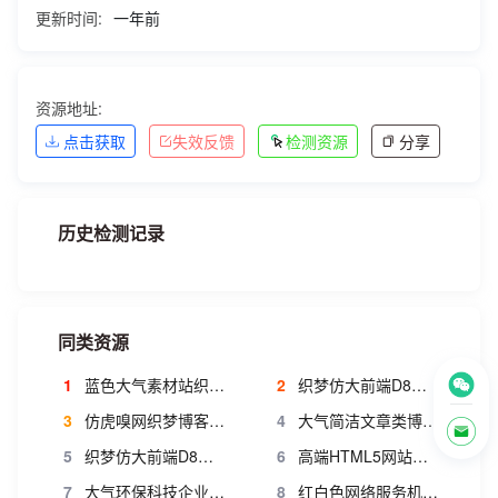
更新时间:
一年前
资源地址:
点击获取
失效反馈
检测资源
分享
历史检测记录
同类资源
1
蓝色大气素材站织梦模板 图片素材网站源码 dede网站模板源码素材
2
织梦仿大前端D8主题商业版 黑色高端织梦博客模板
3
仿虎嗅网织梦博客模板 宽屏大气文章类织梦模板
4
大气简洁文章类博客织梦模板
5
织梦仿大前端D8主题商业带会员升级版
6
高端HTML5网站建设织梦模板
7
大气环保科技企业织梦模板
8
红白色网络服务机构织梦模板