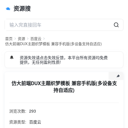
资源搜
首页
资源
百度云
仿大前端DUX主题织梦模板 兼容手机版(多设备支持自适应)
🔔
资源失效请点击失效反馈，本平台所有资源均免费
提供，无任何盈利性质!
仿大前端DUX主题织梦模板 兼容手机版(多设备支
持自适应)
织梦安装教程：https://vip.qilinyuanma.com/17469.html 仿
大前端DUX主题(多设备支持自适应)，测试完整无错，兼容主
浏览次数:
293
流浏览器。 模板包含安装说明，: V % : m 0并包含测试数据。
1、该模板由AB模板网站h | a长亲自制作，代码干净整洁；
资源类型:
百度云
2、 效果相当的炫酷，相当简洁大气高端，6 V $ H模板简Q X