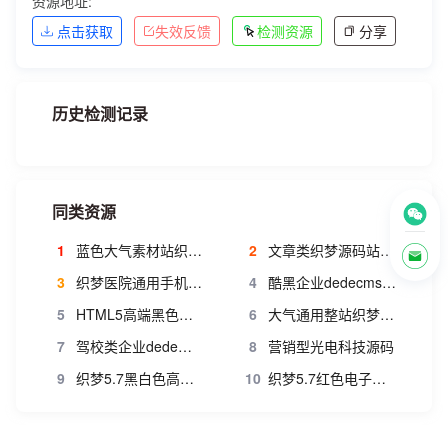
资源地址:
点击获取
失效反馈
检测资源
分享
历史检测记录
同类资源
1
蓝色大气素材站织梦模板 图片素材网站源码 dede网站模板源码素材
2
文章类织梦源码站模版程序
3
织梦医院通用手机网站模板
4
酷黑企业dedecms手机网站模板
5
HTML5高端黑色织梦网络公司网站模板
6
大气通用整站织梦企业网站模板
7
驾校类企业dede网站模板
8
营销型光电科技源码
9
织梦5.7黑白色高端五金机械集团企业网站模版
10
织梦5.7红色电子机械音响LED设备网站模版