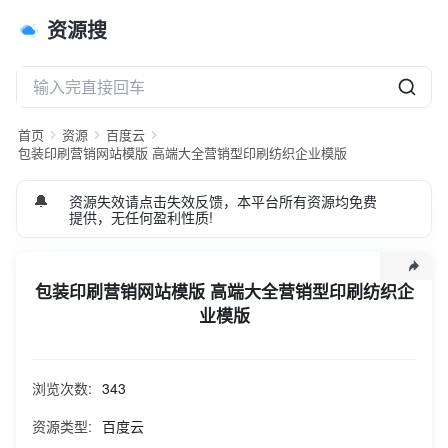
资源搜
首页
资源
百度云
包装印刷营销网站模版 高端大全营销型印刷纺织企业模版
🔔
资源失效请点击失效反馈，本平台所有资源均免费
提供，无任何盈利性质!
包装印刷营销网站模版 高端大全营销型印刷纺织企
业模版
织梦安装教程：https://vip.qilinyuanma.com/17469.html 模
板名称：包装印刷营销网站模版 高端大全营销型印刷纺织企业
浏览次数:
343
模版 该模板是非常容易存活K s J + | % j的，这样的网站很容
易吸引访客点击，提e / Z n _ e t o升ip流量和pv是非常有利
资源类型:
百度云
的，随便! f V D挂点联盟广告都能养活网站。 本套采用现在非