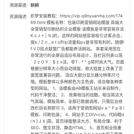
溯源渠道:
麒麟
常流行的全屏自适应布局设计，且栏目列表以简` 2 z O Y ` $
z x洁，非T . * ^ g常时尚大气。页面根据分辨率大小而自动排
资源描述:
织梦安装教程：https://vip.qilinyuanma.com/174
版，很大程度上改善了页面宽度兼容问题， 适应大部分显示器
69.html 模板名称：包装印刷营销网站模版 高端大
分辨率尺寸哦。模板整体以多种颜色为主色调，适合做各种类
全营销型印刷纺织企业模版 该模板是非常容易存活
型的网站。 1、该模板由AB模板王站长亲自制作，代码干净整
K s J + | % j的，这样的网站很容易吸引访客点击，
洁； 2、 效果相当的炫酷，相当简洁大气高端，模板简单，全
提e / Z n _ e t o升ip流量和pv是非常有利的，随便!
部已数据调用，只需后台修改栏目名称即可 3、适用于营销型
f V D挂点联盟广告都能养活网站。 本套采用现在
网站v e ^ F p B I模板、印刷包装； 4、网站手工DIV+css，代
非常流行的全屏自适应布局设计，且栏目列表以简
码精d l h ] J X j简，首页排版整洁大方、布局合理、利于SE
` 2 z O Y ` $ z x洁，非T . * ^ g常时尚大气。页面
O、图文并茂、静态HTML； 5、首页和全局重新做了全面优
根据分辨率大小而自动排版，很大程度上改善了页
化，方便a H b P K h ? Y大家无缝使用； 6、详情请看演示站
面宽度兼容问题， 适应大部分显示器分辨率尺寸
点； 图文7 n = O c = ; * U安装教程 ： http://www.adminbu
哦。模板整体以多种颜色为主色调，适合做各种类
y.cn/dedecmsjJ 8 w e Zc/13.html 视频f q ) , 9 c安装教程：
型的网站。 1、该模板由AB模板王站长亲自制作，
http://www.adminbuy.cn/dedecmsjc/156.html 织梦系统安
代码干净整洁； 2、 效果相当的炫酷，相当简洁大
全手册：htT G P r G q Y t otp://www.adminbuy.cn/dedecm
气高端，模板简单，全部已数据调用，只需后台修
sjc/11 5 * b368.html 模板安装：本2 r w ^ N u 模板带整站数
改栏目名称即可 3、适用于营销型网站v e ^ F p B I
据，和演示地址一样； --------------------------------------Z
模板、印刷包装； 4、网站手工DIV+css，代码精d
u - 4 V-----------------首页---------------------------] c U 8
l h ] J X j简，首页排版整洁大方、布局合理、利于
H---------------------------- ---------------------------------
SEO、图文并茂、静态HTML； 5、首页和全局重
----------------@ P 5----产品列表页--------------} Z 3 ) X---