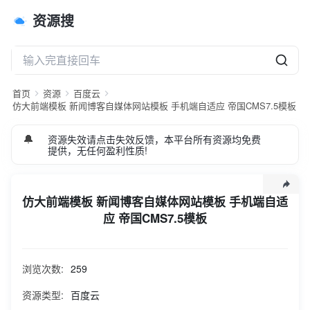
资源搜
首页
资源
百度云
仿大前端模板 新闻博客自媒体网站模板 手机端自适应 帝国CMS7.5模板
🔔
资源失效请点击失效反馈，本平台所有资源均免费
提供，无任何盈利性质!
仿大前端模板 新闻博客自媒体网站模板 手机端自适
应 帝国CMS7.5模板
MIP模板源码PC页面简洁 主要展示新闻资讯类 自适应百度MI
P新闻博客自媒体网站手机端一键返回顶部 新增各种广告位养
浏览次数:
259
站的同时让您广告费收不停 1.批量替换域名 为你的建站域名 2.
解压到根目录 打开网址 域名/e/install 安装 3.填写数据库信息
资源类型:
百度云
等 4.恢复数据 恢复完账号 admin 5.修改系统-系统设置-系统