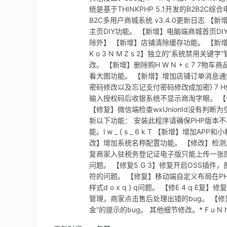
统是基于THINKPHP 5.1开发的B2B2C
B2C多用户商城系统 v3.4.0更新日志
主页DIY功能。 【新增】电脑端商城首页DIY功能。
除外】 【新增】店铺清除缓存功能。 【新增】余
K o 3 N M Z s 2】独立的”系统禁
改。 【新增】删除购H W N + c 7 7物
看大图功能。 【新增】增加店铺订单消息通知，
密码修改以及忘记支付密码修改成加密} 7
输入授权码后收银系统不显示商淘字眼。 【修复】下单
【修复】微信端检查wxUnionId没有判断为
新以下功能： 安装此程序请确保PHP版本不小
能。l w _ { s _ 6 k T 【新增】增加
改】增加系统名称配置功能。 【修改】检测用
复商家入驻税务登记证电子版只能上传一张图片的问
问题。 【修复5 G 3】修复开启OSS插
符的问题。 【修复】移动端自定义布局在PH
样式d o x q } q问题。 【修E 4 q 
管理，商家点击售后处理出错的bug。 【修
金”的提示的bug。 其他细节修改。* F u N h o