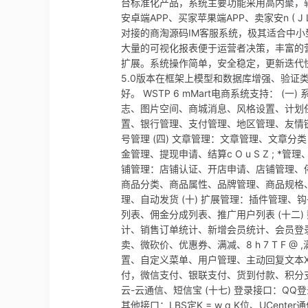
台标准化产品，系统主要功能采用高内聚，辅助功能
安卓端APP、买家苹果端APP、卖家安n ( 
对接的商淘源码IM客服系统，极其适合中小
大量的可视化报表便于运营者决策，丰富的营销
扩展。系统操作简单，安全稳定，更新迭代快速
5.0版本在框架上模型和数据库增强、验
好。 WSTP 6 mMart电商系统支持：
志、图片空间、商城消息、风格设置、计划任务 (
置、银行管理、支付管理、地区管理、友情链接、
号管理 (四) 文章管理：文章管理、文章分
金管理、提现申请、结算c O u S Z ; *
铺管理：店铺认证、开店申请、店铺管理、停
商品分类、商品属性、品牌管理、商品规格、评价管理
理、自动发货 (十) 扩展管理：插件管理、钩子
列表、佣金分成列表、推广用户列表 (十二) 数
计、销售订单统计、新增会员统计、会员登录统
卖、微砍价、优惠券、满减、8 h 7 T F 
置、自定义菜单、用户管理、主动回复文本X 
付，微信支付、银联支付、货到付款、积分支付、
云-云通信、短信宝 (十七) 登录接口：QQ登录、
其他接口：LBS定K = w q K位、UCenter