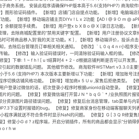
综合电子商务系统。 安装此程序请确保PHP版本高于5.6(支持PHP7) 商淘软件
 【新增】图形验证码插件。 【新增】店铺门店自提点功能。 【新增】电脑端店
 【新增】移动端店铺主页DIYv ! L x 2功能【AD l @ 9 O m @ aP
额提现手续费。 【新增】用户登x b X B o @ X [录日志功能。 【新
用关键字”管理，去除商城配置里的“禁用关键字”配置。 【新增】用户注册协议文章
车商品时可将商品移入到‘我的关注’功能。K ] , 【新增】移动端评价，投诉点
去除后台管理员订单相关相关通知。 【修改】` L 0 q 4 n r小程序支
 H传输。 【修改】输入验证码错误时，一同清除验证码输入框的值。 【修
: 1 ~ f h ! [ u t结算时4 + 2 - d根据店铺判断是否可以开发票
空引起的数据错乱问题。 其他细节修改。 商淘软件WSTMart v3.3.0主要
于5.6 (支持PHP7) 本次版本主要新增以下功能： 【新增】增加账号注
APP和小程序切换店铺风格功能。 【新增】增加商x 5 U u ,家售后拒绝类型。 【
户登录过微信的话，初次登录小程序时根据unionId自动登录。 【修复
题。 【修复】修复微信端打开营J N ^ b q G ` * /业执照图片报
件，部分资源图片路径错误问题。 【修复】修复后台消息管理，tab菜单与内
P7.3下设置时报错的bug。 【修复】修复商家身份在移动端客服聊天列
E复】修复小程序满就送不符合条件时显示NaN的问题。 【修复】G [ 3 Q R修复售
复】修复小G d ? z程序端，开启分销插件，所有的商品都会显示“分销得
 r h w