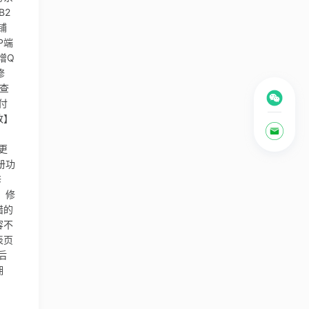
B2
铺
P端
增Q
修
击查
付
改】
。
更
册功
修
】修
错的
容不
表页
后
佣