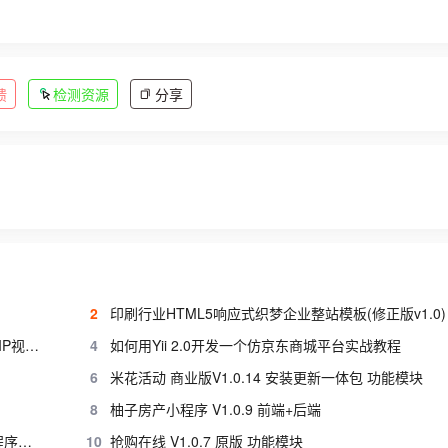
馈
检测资源
分享
2
印刷行业HTML5响应式织梦企业整站模板(修正版v1.0)
2018全网所有yii2.0视频教程送极客学院PHP全套VIP视频教程
4
如何用Yii 2.0开发一个仿京东商城平台实战教程
6
米花活动 商业版V1.0.14 安装更新一体包 功能模块
8
柚子房产小程序 V1.0.9 前端+后端
智能AI雷达名片小程序 V1.9.0安装更新一体包+小程序前端 功能模块
10
抢购在线 V1.0.7 原版 功能模块