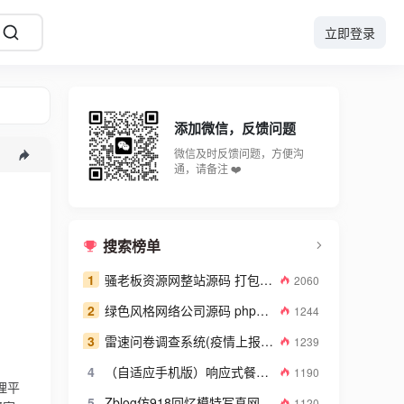
立即登录
添加微信，反馈问题
微信及时反馈问题，方便沟
通，请备注 ❤️
搜索榜单
1
骚老板资源网整站源码 打包数据高达2GB
2060
2
绿色风格网络公司源码 php网络建站公司源码
1244
3
雷速问卷调查系统(疫情上报系统) v7.08
1239
4
（自适应手机版）响应式餐饮美食企业网站源码 餐饮品牌连锁机构织梦模板
1190
理平
5
Zblog仿918回忆模特写真网带整站数据图库系统源码
1120