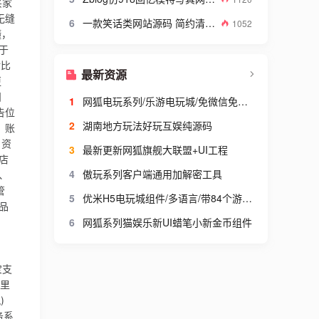
买家
无缝
6
一款笑话类网站源码 简约清爽的织梦笑话网站模板
1052
懂，
于
对比
最新资源
更
日
1
网狐电玩系列/乐游电玩城/免微信免短信登陆
告位
2
湖南地方玩法好玩互娱纯源码
、账
、资
3
最新更新网狐旗舰大联盟+UI工程
 店
4
傲玩系列客户端通用加解密工具
、
管
5
优米H5电玩城组件/多语言/带84个游戏/后台带控+搭建视频教程
商品
6
网狐系列猫娱乐新UI蜡笔小新金币组件
宝支
阿里
)
务系