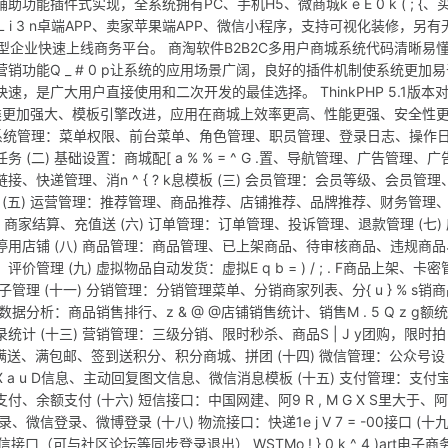
插件式实现，全系统拥有PC、手机H5、微商城k e E 0 k ( ; {、
J L i 3 n卓端APP、卖家苹果端APP、微信小程序，支持可视化装修，另有
型企业快速上线商务平台。 商淘软件B2B2C多用户商城系统代码清晰易
功能Q _ # 0 p让系统的应用场景广阔，良好的插件机制使系统更加易
，是广大用户直接使用和二次开发的最佳选择。 ThinkPHP 5.1版本
证类更加强大、模板引擎改进，应用在商城上效率更高、性能更强、安全性
 (一) 系统管理：菜单权限、前台菜单、角色管理、职员管理、登录日志、操作
二) 基础设置：商城配[ a % % = ^ G .置、导航管理、广告管理、广
快递管理、消n ^ { ? k息模板 (三) 会员管理：会员等级、会员管理
类 (五) 运营管理：推荐管理、商品推荐、店铺推荐、品牌推荐、财务管理
管理、商家结算、充值送 (六) 订单管理：订单管理、投诉管理、退款管理 (七)
用店铺 (八) 商品管理：商品管理、已上架商品、待审核商品、违规商品
 (九) 虚拟物品自动发货：虚拟E q b = ) / ; . F商品上架、卡密
管理 (十一) 分销管理：分销管理菜单、分销商家列表、分{ u } % s销
据分析：商品销售排行、z & @ @店铺销售统计、销售M . 5 Q z g额统
计 (十三) 营销管理：三级分销、限时秒杀、商品S | J y团购，限时拍
@ ,满送、满包邮、签到送积分、积分商城、拼团 (十四) 微信管理：公众号设
a u D信息、主动回复图文信息、微信消息模板 (十五) 支付管理：支付
余额支付 (十六) 短信接口：中国网建、阿9 R , M G X S里大于、
微信登录、微博登录 (十八) 物流接口：快递1e j V 7 = -00接口 (十九
通信接口（可与社区论坛等同步登录退出） WSTMo ! } 0 k ^ 4 )art电子商