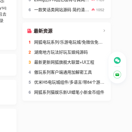
di
ysq
6
一款笑话类网站源码 简约清爽的织梦笑话网站模板
1052
4且去
目录
最新资源
1
网狐电玩系列/乐游电玩城/免微信免短信登陆
2
湖南地方玩法好玩互娱纯源码
3
最新更新网狐旗舰大联盟+UI工程
4
傲玩系列客户端通用加解密工具
5
优米H5电玩城组件/多语言/带84个游戏/后台带控+搭建视频教程
6
网狐系列猫娱乐新UI蜡笔小新金币组件