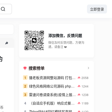
立即登录
添加微信，反馈问题
微信及时反馈问题，方便沟
通，请备注 ❤️
约
搜索榜单
1
骚老板资源网整站源码 打包数据高达2GB
2058
2
绿色风格网络公司源码 php网络建站公司源码
1244
3
雷速问卷调查系统(疫情上报系统) v7.08
1238
4
（自适应手机版）响应式餐饮美食企业网站源码 餐饮品牌连锁机构织梦模板
1189
火币
5
Zblog仿918回忆模特写真网带整站数据图库系统源码
1120