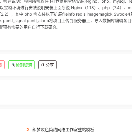
建说明：项目所需软件 (推荐使用宝塔安装)Nginx、php、mysql、re
仅以宝塔环境进行安装说明安装上面所说 Nginx（1.18）、php（7.4）、m
r（2.2），其中 php 需安装以下扩展fileinfo redis imagemagick Swoole
mlink pcntl_signal pcntl_alarm将项目上传到服务器上，导入数据库编辑各
其他配置项有需要的用户自行下载研究。
馈
检测资源
分享
2
织梦灰色简约网络工作室整站模板