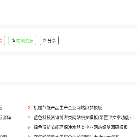
馈
检测资源
分享
板
2
机械节能产品生产企业网站织梦模板
板源码
4
蓝色科技资讯博客类网站织梦模板(带置顶文章功能)
6
绿色清新节能环保净水器类企业网站织梦源码模板
(自适应手机版)HTML5蓝色宽屏简洁环保科技绿色能源织梦企业模板 响应式蓝色集团通用企业网站模板下载
8
空气能源热水工程企业公司网站dedecms源码