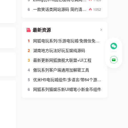
6
一款笑话类网站源码 简约清爽的织梦笑话网站模板
1052
最新资源
1
网狐电玩系列/乐游电玩城/免微信免短信登陆
2
湖南地方玩法好玩互娱纯源码
3
最新更新网狐旗舰大联盟+UI工程
4
傲玩系列客户端通用加解密工具
5
优米H5电玩城组件/多语言/带84个游戏/后台带控+搭建视频教程
6
网狐系列猫娱乐新UI蜡笔小新金币组件