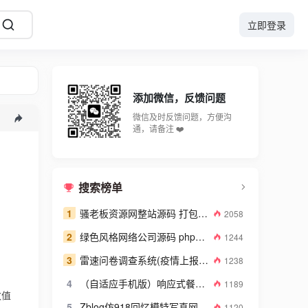
立即登录
添加微信，反馈问题
微信及时反馈问题，方便沟
通，请备注 ❤️
搜索榜单
1
骚老板资源网整站源码 打包数据高达2GB
2058
2
绿色风格网络公司源码 php网络建站公司源码
1244
3
雷速问卷调查系统(疫情上报系统) v7.08
1238
4
（自适应手机版）响应式餐饮美食企业网站源码 餐饮品牌连锁机构织梦模板
1189
数值
5
Zblog仿918回忆模特写真网带整站数据图库系统源码
1120