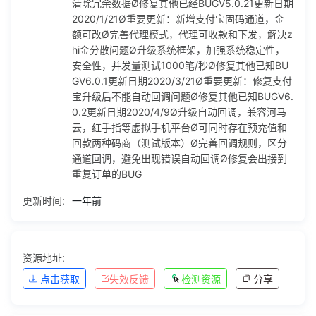
清除冗余数据Ø修复其他已经BUGV5.0.21更新日期
2020/1/21Ø重要更新：新增支付宝固码通道，金
额可改Ø完善代理模式，代理可收款和下发，解决z
hi金分散问题Ø升级系统框架，加强系统稳定性，
安全性，并发量测试1000笔/秒Ø修复其他已知BU
GV6.0.1更新日期2020/3/21Ø重要更新：修复支付
宝升级后不能自动回调问题Ø修复其他已知BUGV6.
0.2更新日期2020/4/9Ø升级自动回调，兼容河马
云，红手指等虚拟手机平台Ø可同时存在预充值和
回款两种码商（测试版本）Ø完善回调规则，区分
通道回调，避免出现错误自动回调Ø修复会出接到
重复订单的BUG
更新时间:
一年前
资源地址:
点击获取
失效反馈
检测资源
分享