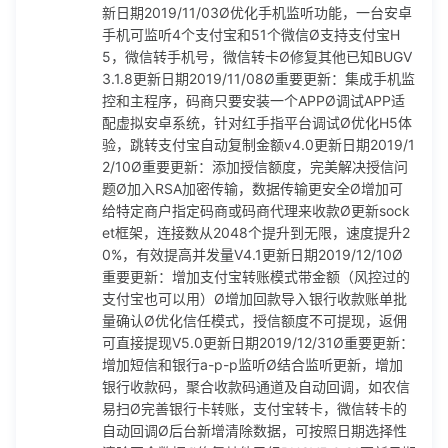
新日期2019/11/03Ø优化手机监听功能，一台安卓
卡的自动回调Ø后台新增清除数据，可按照日期选择性清除冗
手机可监听4个支付宝和51个微信Ø支持支付宝H
余数据Ø修复其他已经BUGV5.0.21更新日期2020/1/21Ø重要
5，微信转手机号，微信转卡Ø修复其他已知BUGV
更新：新增支付宝固码通道，金额可改Ø完善代理模式，代理
3.1.8更新日期2019/11/08Ø重要更新：集成手机监
可收款和下发，解决zhi金分散问题Ø升级系统框架，加强系统
控和主程序，码商只要安装一个APPØ调试APP适
稳定性，安全性，并发量测试1000笔/秒Ø修复其他已知BUGV
配虚拟安卓系统，针对红手指平台调试Ø优化H5体
6.0.1更新日期2020/3/21Ø重要更新：修复支付宝升级后不能
验，跳转支付宝自动复制金额v4.0更新日期2019/1
自动回调问题Ø修复其他已知BUGV6.0.2更新日期2020/4/9Ø
2/10Ø重要更新：添加授信额度，完美解决授信问
升级自动回调，兼容河马云，红手指等虚拟手机平台Ø可同时
题Ø加入RSA加密传输，数据传输更安全Ø增加可
存在预充值和回款两种码商（测试版本）Ø完善回调规则，区
给特定商户指定码商或码商代理来收款Ø更新sock
分通道回调，避免出现错误自动回调Ø修复会出接到重复订单
et框架，连接数从2048个提升到无限，速度提升2
的BUG
0%，有效提高并发量V4.1更新日期2019/12/10Ø
重要更新：增加支付宝转账模式带金额（风控过的
支付宝也可以用）Ø增加回款导入银行收款账单批
量确认Ø优化信任模式，授信额度不可提现，返佣
可直接提现V5.0更新日期2019/12/31Ø重要更新：
增加短信和银行a-p-p监听Ø结合监听更新，增加
银行收款码，聚合收款码通道及自动回调，如农信
易扫Ø完善银行卡转账，支付宝转卡，微信转卡的
自动回调Ø后台新增清除数据，可按照日期选择性