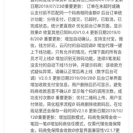
恶意不确认Ø 显示每个码的调用次数，成功支付次数Ø 重要更
日期2019/07/23Ø重要更新： 订单在未超时或确
新：优付二维码上传，用户支付体验，简化程序流程Ø 码商删
认支付前不匹配同一个码商相同金额Ø 后台订单统
除收款码后，在垃圾站里还会保存一段时间V2.1.6 更新日期20
计功能：分待支付，已提交，已超时，已取消，已
19/10/12Ø重要更新：增加回款模式，码商免保障金收一笔回
完成状态，统计更直观Ø 优化前台订单页面，显示
一笔Ø增加码商信任模式，仅需代理充值保障金，码商免保障
效果Ø 修复其他已知BUGV1.0.4 更新日期2019/0
金收款Ø修复界面兼容性V2.1.7更新日期2019/11/03Ø优化手
8/20Ø 重要更新：增加自动确认，支持支付宝，微
机监听功能，一台安卓手机可监听4个支付宝和51个微信Ø支
信，钱方好近，云闪付的自动回调Ø 增加代理一键
持支付宝H5，微信转手机号，微信转卡Ø修复其他已知BUGV
上下线功能，只有允许的情况，代理下面的所有会
3.1.8更新日期2019/11/08Ø重要更新：集成手机监控和主程
员才可上线Ø 增加识别无效码功能，连续5笔发起
序，码商只要安装一个APPØ调试APP适配虚拟安卓系统，针
没支付的自动下线15分钟，并提示码商：该收款方
对红手指平台调试Ø优化H5体验，跳转支付宝自动复制金额v
式疑似异常，请确认正常后再上线（数字后台可
4.0更新日期2019/12/10Ø重要更新：添加授信额度，完美解
调）V2.0.5 更新日期2019/09/28Ø 后台订单界面
决授信问题Ø加入RSA加密传输，数据传输更安全Ø增加可给
增加收款支付宝信息，用户删除后仍可显示，避免
特定商户指定码商或码商代理来收款Ø更新socket框架，连接
码商收款恶意不确认Ø 显示每个码的调用次数，成
数从2048个提升到无限，速度提升20%，有效提高并发量V4.
功支付次数Ø 重要更新：优付二维码上传，用户支
1更新日期2019/12/10Ø重要更新：增加支付宝转账模式带金
付体验，简化程序流程Ø 码商删除收款码后，在垃
额（风控过的支付宝也可以用）Ø增加回款导入银行收款账单
圾站里还会保存一段时间V2.1.6 更新日期2019/10/
批量确认Ø优化信任模式，授信额度不可提现，返佣可直接提
12Ø重要更新：增加回款模式，码商免保障金收一
现V5.0更新日期2019/12/31Ø重要更新：增加短信和银行a-p-
笔回一笔Ø增加码商信任模式，仅需代理充值保障
p监听Ø结合监听更新，增加银行收款码，聚合收款码通道及自
金，码商免保障金收款Ø修复界面兼容性V2.1.7更
动回调，如农信易扫Ø完善银行卡转账，支付宝转卡，微信转