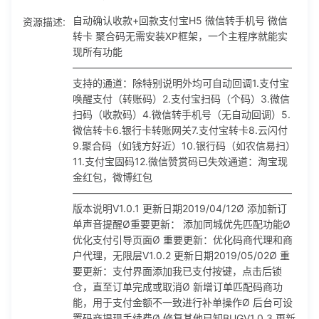
云闪付9.聚合码（如钱方好近）10.银行码（如农信易扫）11.
资源描述:
自动确认收款+回款支付宝H5 微信转手机号 微信
支付宝固码12.微信赞赏码已失效通道：淘宝现金红包，微博红
转卡 聚合码无需安装XP框架，一个主程序就能实
包——————————————————————版本说明
现所有功能
V1.0.1 更新日期2019/04/12Ø 添加新订单声音提醒Ø重要更
——————————————————————
新： 添加同城优先匹配功能Ø 优化支付引导页面Ø 重要更新：
支持的通道：除特别说明外均可自动回调1.支付宝
优化码商代理和商户代理，无限层V1.0.2 更新日期2019/05/0
唤醒支付（转账码）2.支付宝扫码（个码）3.微信
2Ø 重要更新：支付界面添加我已支付按键，点击后锁仓，直
扫码（收款码）4.微信转手机号（无自动回调）5.
至订单完成或取消Ø 新增订单匹配码商功能，用于支付金额不
微信转卡6.银行卡转账网关7.支付宝转卡8.云闪付
一致进行补单操作Ø 后台可设置码商提现手续费Ø 修复其他已
9.聚合码（如钱方好近）10.银行码（如农信易扫）
知BUGV1.0.3 更新日期2019/07/23Ø重要更新： 订单在未超
11.支付宝固码12.微信赞赏码已失效通道：淘宝现
时或确认支付前不匹配同一个码商相同金额Ø 后台订单统计功
金红包，微博红包
能：分待支付，已提交，已超时，已取消，已完成状态，统计
——————————————————————
更直观Ø 优化前台订单页面，显示效果Ø 修复其他已知BUGV
版本说明V1.0.1 更新日期2019/04/12Ø 添加新订
1.0.4 更新日期2019/08/20Ø 重要更新：增加自动确认，支持
单声音提醒Ø重要更新： 添加同城优先匹配功能Ø
支付宝，微信，钱方好近，云闪付的自动回调Ø 增加代理一键
优化支付引导页面Ø 重要更新：优化码商代理和商
上下线功能，只有允许的情况，代理下面的所有会员才可上线
户代理，无限层V1.0.2 更新日期2019/05/02Ø 重
Ø 增加识别无效码功能，连续5笔发起没支付的自动下线15分
要更新：支付界面添加我已支付按键，点击后锁
钟，并提示码商：该收款方式疑似异常，请确认正常后再上线
仓，直至订单完成或取消Ø 新增订单匹配码商功
（数字后台可调）V2.0.5 更新日期2019/09/28Ø 后台订单界
能，用于支付金额不一致进行补单操作Ø 后台可设
面增加收款支付宝信息，用户删除后仍可显示，避免码商收款
置码商提现手续费Ø 修复其他已知BUGV1.0.3 更新