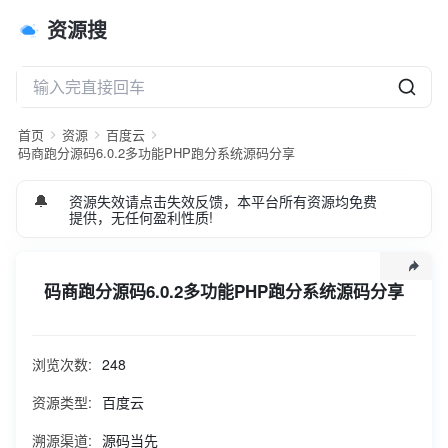
资源搜
首页
资源
百度云
码商跑分源码6.0.2多功能PHP跑分系统源码分享
🔔
资源失效请点击失效反馈，本平台所有资源均免费
提供，无任何盈利性质!
码商跑分源码6.0.2多功能PHP跑分系统源码分享
自动确认收款+回款支付宝H5 微信转手机号 微信转卡 聚合码
无需安装XP框架，一个主程序就能实现所有功能
浏览次数:
248
——————————————————————支持的通
道：除特别说明外均可自动回调1.支付宝唤醒支付（转账码）
资源类型:
百度云
2.支付宝扫码（个码）3.微信扫码（收款码）4.微信转手机号
溯源渠道:
源码当先
（无自动回调）5.微信转卡6.银行卡转账网关7.支付宝转卡8.