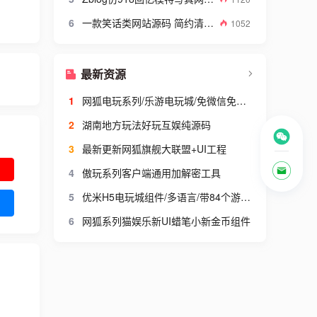
6
一款笑话类网站源码 简约清爽的织梦笑话网站模板
1052
最新资源
1
网狐电玩系列/乐游电玩城/免微信免短信登陆
2
湖南地方玩法好玩互娱纯源码
3
最新更新网狐旗舰大联盟+UI工程
4
傲玩系列客户端通用加解密工具
5
优米H5电玩城组件/多语言/带84个游戏/后台带控+搭建视频教程
6
网狐系列猫娱乐新UI蜡笔小新金币组件