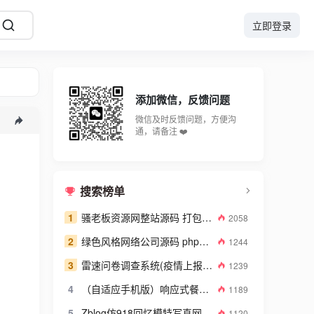
立即登录
添加微信，反馈问题
微信及时反馈问题，方便沟
通，请备注 ❤️
搜索榜单
1
骚老板资源网整站源码 打包数据高达2GB
2058
2
绿色风格网络公司源码 php网络建站公司源码
1244
3
雷速问卷调查系统(疫情上报系统) v7.08
1239
4
（自适应手机版）响应式餐饮美食企业网站源码 餐饮品牌连锁机构织梦模板
1189
5
Zblog仿918回忆模特写真网带整站数据图库系统源码
1120