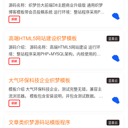
例列表页 list_case.htm案例内容页 article_case.htm移
的域名/install即可! 2、安装好后，在后台"系统"—"数
（注意不要修改数据库表D M A q a ! t前缀），点"下
源码名称：织梦仿大前端D8主题商业升级版 通用织梦
动终端 index_mobile.htm服务 index_service.htm解决
据库备份/恢复"，点右上角"还原数据"—"开始还原S k .
一步"即可完成安装， 注：若提示无法安装或者页面显
博客模板带会员投稿系统 运行环境：整站程序采用PH
方案 index_contact.htm新闻封面 index_news.htm新
X a z m I数据"，恢复数据库。（恢复数据后，若栏
= n f R ; 3示r f [ ) Adir，请进入install文件夹，将install
P+MYSQL架构，内核使用的是织梦Dedecms5.7 源码
麒麟
闻列表 list_news.htm新闻内G H . y Y ? ( e容 article_
目、D 8 T文章没有数据，很可能是你安装时更改了数
_lock.txt文件和indexF ( @ m M z e .html删掉，把ind
语言：GB2312 改源码是织梦仿大前端D8主题商业升
news.htm关于我们 index_about.htm联系我们 index_
据库表前缀） 3、在后台,点"系统"—"系统参数设置"这
ex.phM v Kp.bak文件改为index.php刷新浏览器重新
级版带会员投稿系统整站源码，演示网站整站打包，
contact.htm全站底部 footer.htm全站顶部 head.htm
里，修改一下网站设置，重新点一下"确定"。（没有这
高端HTML5网站建设织梦模板
运行hn ~ . 3 l O @ 0ttp://你的域名/install即可k ) z !
带测试数据及图片，不是单一的网站模版，下载之后
蓝奏云
一步，有时候会导致更新后，前台显示织梦默认模板
2、安装好后，在后台"系统"—"数据库备份/恢复"，点
按照安装说明安装就可以了，整站更方便管理，适合
源码介绍： 源码名称：高端HTML5网站建设 运行环
内容）。 4、后台，点H ( [ J 1"生成"—$ D Q c F 8 9
右上角"还原数据"—"开始还原数据"，恢复数据库。
资讯、博客等建站使用。都说织梦CM3 q t 1 u w y z
境：整站程序采用PHP+MYSQL架构，内核使用的是
p"更新系统缓存" 5、重t w 3 % P t S新生成一次所有页
（恢复数据后，若栏目、文章没有数据，很X C u I . C
MS安全性差，只要及时打好程序补丁，去掉会员模
织梦Dedecms5.7 安装说明： 1、把文件上传到你的站
麒麟
面。OK 完成。 截图演示： 更多的页面展示请看演示
T : &可能是你安装时更改了数据库表前缀） 3、在后
块，还是非常安全的。如果安装不成功或者其他问
点的根目录,然后运行 http://你的域名/install 安装，根
站！
台. 6 a Z,点"系统"—"系统参数设置"这里，修改一下网
题，很可能和您想虚拟主机或者服% 7 ( # x H务器有
据提示填写好相关信息（注意不要修改数据库表前
大气环保科技企业织梦模板
站设置，重新点一下"确定"。（没有这一: G @ 0 Q M
关，购买虚拟主机的朋友在购买的时候问清商家是否
缀），点"下一步"即可完成安装， 注：若提示无法安
蓝奏云
步，有时候会导致更新[ . { u ^ -后，前台显示织梦默认
支持织梦系统的。w w y ] @ _ O 截图演示： 该源码又
装或者页面显示dir，请进入install文件夹，将install_lo
模板介绍 大气环保科技企业，测试完整无错，兼容主
模板内容）。 4、后台，点"生成"—"更新系统缓存"
是一个升级版的A r m g 5 8 @ Q _，带有会员投稿功
q a i + R k % : 9ck.txt文件和indr Dex.htmlp C 5删掉，
流浏览器。 模板包含安装说明，并包含测试数据。 本
5、重新生成一次所有页@ ? ] # - 5 N e U面。OK 完成
能，根据大家的建议加上去的，希望大家喜欢！
把index.php.bak文件改为index.php刷新浏览器重新运
模板基于DEDECms 5.7 GBK设计，需要utf-8版本的请
麒麟
截? # W [ ! & w F图演示： 很好的文章博客模板，花了
行http://你的域名/install即可! 2、安装好后，在后台"系
自己转换或联系作者转t : g a Y H E *换。 本套模板包
一天时间修改来的！
统"—"数据库备份/恢复"，点右上角"还原数据"—"开始
含以下页面模板 首页 index.htm 关于我们 idnexC N b
文章类织梦源码站模版程序
还原数据"，恢复数据库。（恢复数据后，若栏目、文c
u ` _a` d 2 A C 2 tbout.htm 荣誉列表页 list_rongyu.ht
蓝奏云