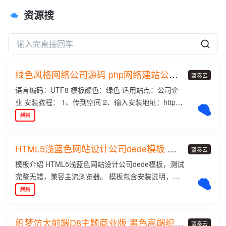
资源搜
绿色风格网络公司源码 php网络建站公司
蓝奏云
源码
语言编码：UTF8 模板颜色：绿色 适用站点：公司企
业 安装教程： 1、传到空间 2、输入安装地址：http://
域名/install/index.php（如果出现“ dir ”，请按照下面
麒麟
的图文或视F * Y v # L频安装教程） 数据表前缀： de
de_ （不要修改） 3、安装完成后_ l v 2 p t $ i 进入后
HTML5浅蓝色网站设计公司dede模板 带
台：/dede 还原数据（系统——数据库备份/还原——
蓝奏云
后台和数据
数据还原（右上角H d G x X ; E )）——开始还原数
模板介绍 HTML5浅蓝色网站设计公司dede模板，测试
据）Q ` z ] 4、数据还原后修改密码（默认账户密码都
完整无错，兼容主流浏览器。 模板包含安装说明，并
d , p l b . 5 E h是admin） 5、更改系统配置， 把域名
包含测试数据。 本模板基于DEDECms 5.7 UTF8设
麒麟
换成你的域名，然后在生成 6、生成全站（生成8 v G
计，需要GBK版本的请自己转换或者联系作者转换。
g p ]——一键更新网站——更新所有——开始更新
模板安装方法 1、下载最新的织梦dedecms5.7 gbk版
织梦仿大前端D8主题商业版 黑色高端织梦
——更新系统缓存——开始执行。） 绿色大气的] A p
本。 下载网址：http://www.dedecms.com/productsy
蓝奏云