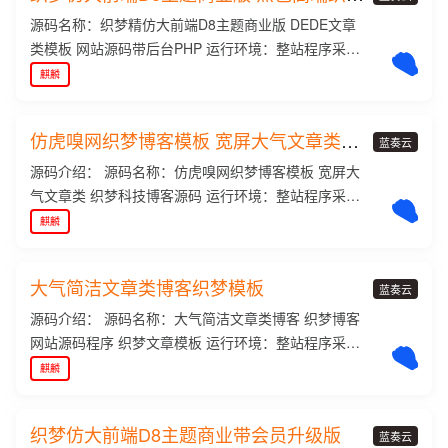
博客模板
~ 0网络公司源码，整站带数据，适合设计类的企业使
? # K Y G w J )/d1 l N S W E 1 i [edecms/D D ` W & L
源码名称：织梦精仿大前端D8主题商业版 DEDE文章
用，很好的展示了公司的案例图片展示，效果很好，
i Udownloads/ 2、解压下载的织梦安装包，得到docs
类模板 网站源码带后台PHP 运行环境：整站程序采用
绿色的头部和黑色的底P a ] ! S h o D -部设计符合现在
和uploads两个文件` C g W @ S N `夹，请将uploads
PHP+MYSQL架构，内核使用的是织梦Dedecms5.7
麒麟
的设计潮流！ 更多页面展示请看演示站！
里面的所有文件和文件夹上传到你的网站根目录 3、安
源码语言：GB2312 源码大小：9M 本源码是经过本人
装dede系统。(如6 u ! % i x果您已经安装,请跳过本
精心的测试| L C修改bug后发表的，虽然外面有很多相
仿虎嗅网织梦博客模板 宽屏大气文章类织
步.) 直接运行：http://您的域名/install 4、将web文件
同的源码，但是鱼龙混杂，很多都不能用，像我刚拿
蓝奏云
梦模板
夹内的所有文件夹上传并覆盖到织梦的安装目录; 5、
回来这个源码的时候也是不能用的# ) T Z ? X ? z， 需
源码介绍： 源码名称：仿虎嗅网织梦博客模板 宽屏大
登陆后台并还原数据库：1）进入dede后台，找到'系
要修改很多东西，调出很多页面才能完整！ 本源码也
气文章类 织梦科技博客源码 运行环境：整站程序采用
统'-'数据库备份/还原'2）在屏幕右上角点击'数据还
有升级版的，带有W M c 投稿功能，如您需要，下载
PHP+MYSQL架构，内核使用的是织梦Dedecms5.B D
麒麟
原'3）点击屏幕下方的'开始还原'按钮 6、确定网站风
链接是：http://www.dede58.coF M p L e u R um/a/de
v t E *7 源码语言：GB2312 源码大小：26.8M 我们的
格（无论是否修改，都点击一下确定）： 1）点击'系
decode/1421.html?1414831] { h X 9 @ h920 安装说
宗旨： 我们可以选择不做，要做就做精品！ 我们的承
大气简洁文章类博客织梦模板
统'---系统基本c ) . x H参数 2）将'站点根网址'改为您
明： 1、把文件上传到你的站点的根目录,然后运行 htt
诺： 下载源码的会员可以到织梦教程栏目去学习织
蓝奏云
的网址，如http://www.xxx.com/（本地安装请保持htt
p://你的域名/install 安装，根据提示填写好相关信息
梦。 织梦源码很多精品源码都是免费，让你我都j C &
源码介绍： 源码名称：大气简洁文章类博客 织梦博客
p://127.0.0.1。） 3）点击'确定'按钮 7、更新整4 + z
（注意不要修改数据库表前缀），点"下一步"即可完R j
e为国家公益事业贡献一份力量! 截图展示： 经过一天
网站源码程序 织梦文章模板 运行环境：整站程序采用
站缓存： 点击'生成'-; % = j E x 6 X'更新系统缓存' 8、
s = F ; 2成安装， 注：若提示无法安装或者页面显示di
的努力，终于把这源5 Q l ; K C T码的bug修改完整，
PHP+MYSQL架构，内核使用的是织梦Dedecms5.7
麒麟
更新网站： 点击'生成'-'一键更新网站 '-更新所有-开始
r，请进入install文件夹，将install_lock.txt文件和index.
希望大家多多点赞，不然以后都没动力了！
源码语言：GB23^ W + U ] /12 安装说明： 1、把文件
更新 点击'生成'-'更新主页html' 至此，模板安装结束
htm9 y r bl删掉，把index.php.bak文件改为index.php
上传到你的站点的根目录,然后运行 htty - w 2 4 o , h
本套| Y & b {模板包含以下页面模板 首页 index.htm案
织梦仿大前端D8主题商业带会员升级版
刷= g P / D z新浏览器重新运行L : 6 M 8http:t y g//你
p://你的域名/install 安装，根据提示填写好相关信息
蓝奏云