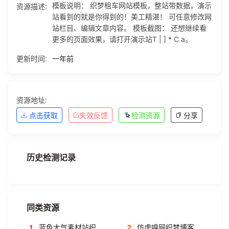
资源描述:
模板说明： 织梦租车网站模板，整站带数据，演示
站看到的就是你得到的！美工精湛！ 可任意修改网
站栏目、编辑文章内容。 模板截图： 还想继续看
更多的页面效果，请打开演示站T | ] * C a。
更新时间:
一年前
资源地址:
点击获取
失效反馈
检测资源
分享
历史检测记录
同类资源
1
蓝色大气素材站织梦模板 图片素材网站源码 dede网站模板源码素材
2
仿虎嗅网织梦博客模板 宽屏大气文章类织梦模板