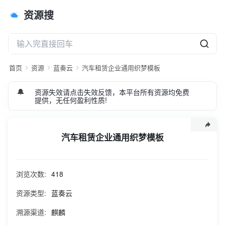
资源搜
首页
资源
蓝奏云
汽车租赁企业通用织梦模板
🔔
资源失效请点击失效反馈，本平台所有资源均免费
提供，无任何盈利性质!
汽车租赁企业通用织梦模板
模板说明： 织梦租车网站模板，整站带数据，演示站看到的就
是你得到的！美工精湛！ 可任意修改网站栏目、编辑文章内
浏览次数:
418
容。 模板截图： 还想继续看更多的页面效果，请打开演示站T
| ] * C a。
资源类型:
蓝奏云
溯源渠道:
麒麟