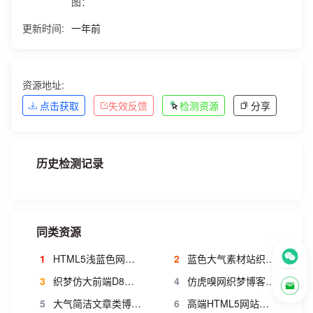
图：
更新时间:
一年前
资源地址:
点击获取
失效反馈
检测资源
分享
历史检测记录
同类资源
1
HTML5浅蓝色网站设计公司dede模板 带后台和数据
2
蓝色大气素材站织梦模板 图片素材网站源码 dede网站模板源码素材
3
织梦仿大前端D8主题商业版 黑色高端织梦博客模板
4
仿虎嗅网织梦博客模板 宽屏大气文章类织梦模板
5
大气简洁文章类博客织梦模板
6
高端HTML5网站建设织梦模板