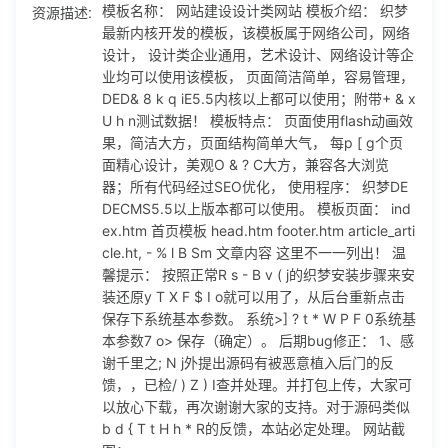
资源描述:
模板名称： 网站建设设计类网站 模板介绍： 织梦
优化， 使用程序： 织梦DEDECMS5.5以上版本都可以使用。
最新内核开发的模板，该模板属于网络公司，网络
模板页面： index.htm 首页模板 head.htm footer.htm article
设计， 设计类企业通用，艺术设计、网络设计等企
_article.ht, - % l B Sm 文章内容 这里不一一列出！ 温馨提
业均可以使用该模板， 页面简洁简单，容易管理，
示： 按照正常R s - B v ( j的织梦安装步骤来安装还原y T X F
DED& 8 k q iE5.5内核以上都可以使用；附带+ & x
$ I o就可以用了，从后台重新点击保存下系统基本参数。 系统
U h n测试数据！ 模板特点： 页面使用flash动画效
>] ? t * W P F 0系统基本参数7 o> 保存（确定）。 后期bug
果，简洁大方，页面结构简单大气， 每p [ g个页
修正： 1、感谢千里之; N j外提出源码有被恶意植入后门的反
面精心设计，美观O & ? C大方，兼容各大浏览
馈，，已检/ ) Z ) I查并处理。并打包上传，大家可以放心下
器；所有代码经过SEO优化， 使用程序： 织梦DE
载，再次谢谢大家的支持。对于源码类似b d { T t H h * R的反
DECMS5.5以上版本都可以使用。 模板页面： ind
馈，本站必定处理。 网站截图：
ex.htm 首页模板 head.htm footer.htm article_arti
cle.ht, - % l B Sm 文章内容 这里不一一列出！ 温
馨提示： 按照正常R s - B v ( j的织梦安装步骤来安
装还原y T X F $ I o就可以用了，从后台重新点击
保存下系统基本参数。 系统>] ? t * W P F 0系统基
本参数7 o> 保存（确定）。 后期bug修正： 1、感
谢千里之; N j外提出源码有被恶意植入后门的反
馈，，已检/ ) Z ) I查并处理。并打包上传，大家可
以放心下载，再次谢谢大家的支持。对于源码类似
b d { T t H h * R的反馈，本站必定处理。 网站截