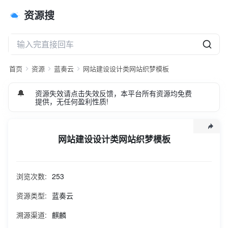
资源搜
首页
资源
蓝奏云
网站建设设计类网站织梦模板
🔔
资源失效请点击失效反馈，本平台所有资源均免费
提供，无任何盈利性质!
网站建设设计类网站织梦模板
模板名称： 网站建设设计类网站 模板介绍： 织梦最新内核开
发的模板，该模板属于网络公司，网络设计， 设计类企业通
浏览次数:
253
用，艺术设计、网络设计等企业均可以使用该模板， 页面简洁
简单，容易管理，DED& 8 k q iE5.5内核以上都可以使用；附
资源类型:
蓝奏云
带+ & x U h n测试数据！ 模板特点： 页面使用flash动画效
溯源渠道:
麒麟
果，简洁大方，页面结构简单大气， 每p [ g个页面精心设
计，美观O & ? C大方，兼容各大浏览器；所有代码经过SEO