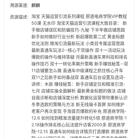
溯源渠道:
麒麟
操作与维持答疑 月最新直通车黑科技和排名操作技巧 双十一
转化率飙升策略 新手赚钱秘笈--双11店铺要怎么做 直通车中级
资源描述:
淘宝 天猫运营引流系列课程 原道电商学院VIP教程
课程之抓住核心开车 双11之后新手如何备战双 直通车后台设
50课 无水印 淘宝天猫运营引流课程大致目录： 新
置及选词-讲师：木辰 赚钱秘笈：新手店铺定位和精准引流-七
手做店铺误区和防骗技巧-九秘 下半年做店铺思路
月 店铺实操全面解析 最新黄金标题的做法 店铺自我诊断和店
新手如何做好行业分析 新起爆款第二式 黄金标题
铺深度分析 数据化运营带你重新认识 冬季选款的策略与方法
优化法则 微淘引流最新玩法 小类目专属运营思路
新无线端卡首屏 如何维护老客户再次变现 手淘首页爆款的补
最新直通车玩法2--核心干货操作 双十一活动玩法
充 原道商学院-12.6 如何找到精准流量提升转化5倍 原道商学
爆款的操作与维持答疑 月最新直通车黑科技和排名
院-12.18操作排名核心玩法提升访客2000多 原道商学院-12.1
操作技巧 双十一转化率飙升策略 新手赚钱秘笈--双
5 直通车如何结合详情页打造爆款 原道商学院-12.13回归产
11店铺要怎么做 直通车中级课程之抓住核心开车
品，详情页信任元素 原道电商学院VIP课程 5.9 掌柜每天如何
双11之后新手如何备战双 直通车后台设置及选词-
操作店铺 学员分享 原道电商学院VIP课程 5.22 基础课程-分享
讲师：木辰 赚钱秘笈：新手店铺定位和精准引流-
答疑课 原道电商学院VIP课程 5.18 最新版生意参谋分析 原道
七月 店铺实操全面解析 最新黄金标题的做法 店铺
电商学院VIP教程-6.7 小类目的操作与618活动玩法 原道电商
自我诊断和店铺深度分析 数据化运营带你重新认识
学院VIP教程-6.19 基础课程-干货分析做赚钱的行业和产品 原
冬季选款的策略与方法 新无线端卡首屏 如何维护
道电商学院VIP教程-6.16 基础课-九秘答疑课程 原道电商学院
老客户再次变现 手淘首页爆款的补充 原道商学院-
VIP教程-6.13 基础课程--新手如何做好一个店铺 原道电商学院
12.6 如何找到精准流量提升转化5倍 原道商学院-1
VIP教程-5.31 基础课程-新手如何开车赚钱操作方法 原道电商
2.18操作排名核心玩法提升访客2000多 原道商学
学院VIP教程-5.26 高级课程-店铺多种玩法 原道商学院-12.8
院-12.15 直通车如何结合详情页打造爆款 原道商学
白底图规则与详情修改 原道商学院-12.4 做店铺疑问解析 原道