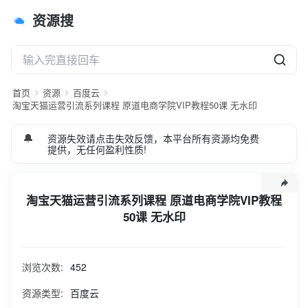
资源搜
首页
资源
百度云
淘宝天猫运营引流系列课程 原道电商学院VIP教程50课 无水印
🔔
资源失效请点击失效反馈，本平台所有资源均免费
提供，无任何盈利性质!
淘宝天猫运营引流系列课程 原道电商学院VIP教程
50课 无水印
淘宝 天猫运营引流系列课程 原道电商学院VIP教程50课 无水
印 淘宝天猫运营引流课程大致目录： 新手做店铺误区和防骗
浏览次数:
452
技巧-九秘 下半年做店铺思路 新手如何做好行业分析 新起爆款
第二式 黄金标题优化法则 微淘引流最新玩法 小类目专属运营
资源类型:
百度云
思路 最新直通车玩法2--核心干货操作 双十一活动玩法 爆款的