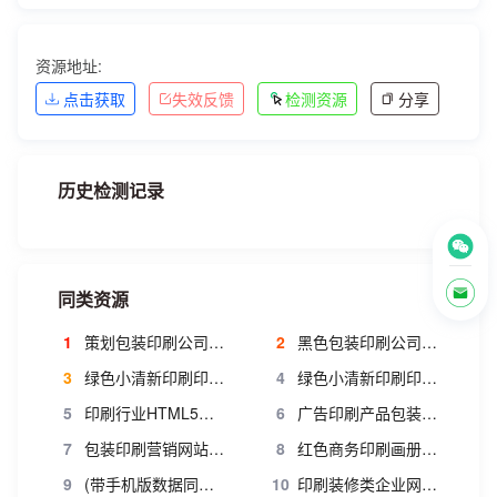
资源地址:
点击获取
失效反馈
检测资源
分享
历史检测记录
同类资源
1
策划包装印刷公司网站织梦模板 广告印刷企业源码
2
黑色包装印刷公司dede模板
3
绿色小清新印刷印业网站织梦模板
4
绿色小清新印刷印业网站源码 通用企业类网站源码
5
印刷行业HTML5响应式织梦企业整站模板(修正版v1.0)
6
广告印刷产品包装类企业公司织梦模板
7
包装印刷营销网站模版 高端大全营销型印刷纺织企业模版
8
红色商务印刷画册类企业织梦模板(带手机移动端)
9
(带手机版数据同步)红色商务类网站源码 画册印刷类企业织梦模板
10
印刷装修类企业网站源码 织梦dedecms装修类模板