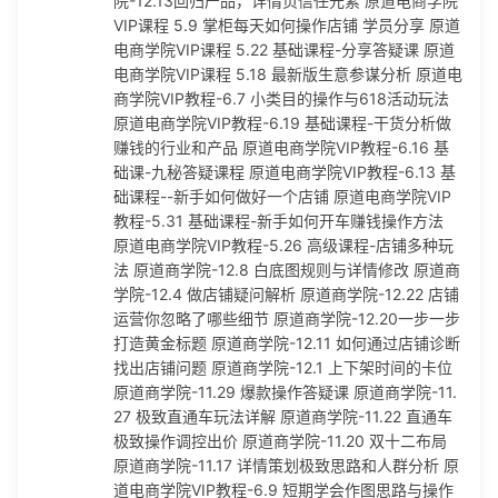
院-12.13回归产品，详情页信任元素 原道电商学院
商学院-12.22 店铺运营你忽略了哪些细节 原道商学院-12.20
VIP课程 5.9 掌柜每天如何操作店铺 学员分享 原道
一步一步打造黄金标题 原道商学院-12.11 如何通过店铺诊断找
电商学院VIP课程 5.22 基础课程-分享答疑课 原道
出店铺问题 原道商学院-12.1 上下架时间的卡位 原道商学院-1
电商学院VIP课程 5.18 最新版生意参谋分析 原道电
1.29 爆款操作答疑课 原道商学院-11.27 极致直通车玩法详解
商学院VIP教程-6.7 小类目的操作与618活动玩法
原道商学院-11.22 直通车极致操作调控出价 原道商学院-11.20
原道电商学院VIP教程-6.19 基础课程-干货分析做
双十二布局 原道商学院-11.17 详情策划极致思路和人群分析
赚钱的行业和产品 原道电商学院VIP教程-6.16 基
原道电商学院VIP教程-6.9 短期学会作图思路与操作 原道电商
础课-九秘答疑课程 原道电商学院VIP教程-6.13 基
学院VIP教程-6.6 高级课程--直通车优化终极讲解 原道电商学
础课程--新手如何做好一个店铺 原道电商学院VIP
院VIP教程-6.5 基础课程 手淘首页的玩法 原道电商学院VIP教
教程-5.31 基础课程-新手如何开车赚钱操作方法
程-6.22 高客单价产品操作之南海产品与代购 原道电商学院VI
原道电商学院VIP教程-5.26 高级课程-店铺多种玩
P教程-6.20 提高转化率的独特方法 原道电商学院VIP教程-6.1
法 原道商学院-12.8 白底图规则与详情修改 原道商
5 基础课程-新品与单品的操作 原道电商学院VIP教程-6.14 进
学院-12.4 做店铺疑问解析 原道商学院-12.22 店铺
阶课-营销策划卖点提炼 原道电商学院VIP教程-6.1 基础课程-
运营你忽略了哪些细节 原道商学院-12.20一步一步
店铺权重维持提升技巧 9.29 新起爆款第二式 9.27 黄金标题优
打造黄金标题 原道商学院-12.11 如何通过店铺诊断
化法则 9.22 微淘引流最新玩法 9.15 双十一活动玩法 9.13 爆
找出店铺问题 原道商学院-12.1 上下架时间的卡位
款的操作与维持答疑 9.11 9月最新直通车黑科技和排名操作技
原道商学院-11.29 爆款操作答疑课 原道商学院-11.
巧 10.9 店铺实操全面解析 10.18 冬季选款的策略与方法 10.1
27 极致直通车玩法详解 原道商学院-11.22 直通车
6 新无线端卡首屏 10.13 如何维护老客户再次变现 10.11 手淘
极致操作调控出价 原道商学院-11.20 双十二布局
首页爆款的补充 新手做店铺误区和防骗技巧-九秘 下半年做店
原道商学院-11.17 详情策划极致思路和人群分析 原
铺思路 新手如何做好行业分析 小类目专属运营思路 最新直通
道电商学院VIP教程-6.9 短期学会作图思路与操作
车玩法2--核心干货操作 数据化运营带你重新认识