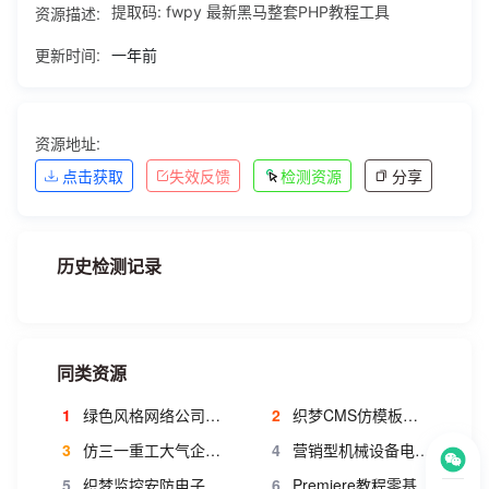
资源描述:
提取码: fwpy 最新黑马整套PHP教程工具
更新时间:
一年前
资源地址:
点击获取
失效反馈
检测资源
分享
历史检测记录
同类资源
1
绿色风格网络公司源码 php网络建站公司源码
2
织梦CMS仿模板无忧源码下载站模板 php织梦门户源码
3
仿三一重工大气企业网站php源码
4
营销型机械设备电子类PHP企业网站织梦源码
5
织梦监控安防电子设备网站公司PHP整站模板
6
Premiere教程零基础到全面精通教程PR基础到高级系统教程57节